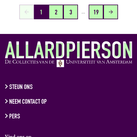
…
1
2
3
19
STEUN ONS
NEEM CONTACT OP
PERS
Vind ons op