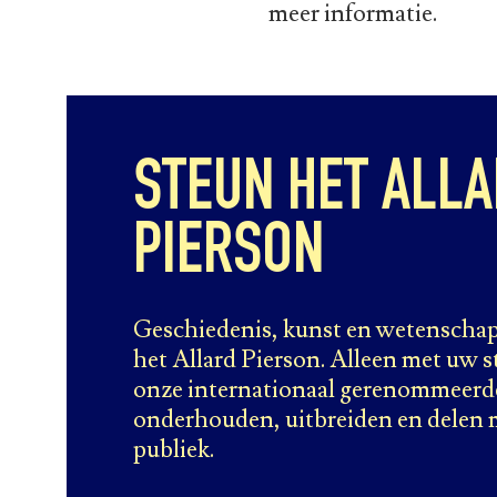
meer informatie.
STEUN HET ALL
PIERSON
Geschiedenis, kunst en wetenscha
het Allard Pierson. Alleen met uw
onze internationaal gerenommeerde 
onderhouden, uitbreiden en delen 
publiek.