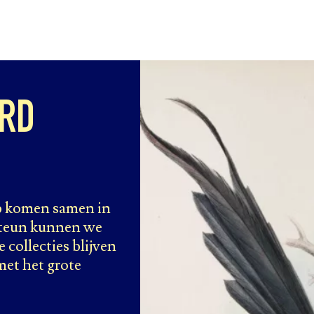
ARD
p komen samen in
 steun kunnen we
collecties blijven
met het grote