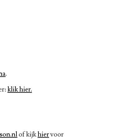
na
.
er:
klik hier.
son.nl
of kijk
hier
voor