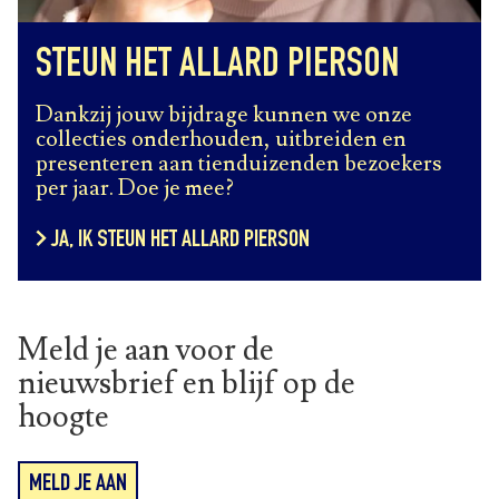
STEUN HET ALLARD PIERSON
Dankzij jouw bijdrage kunnen we onze
collecties onderhouden, uitbreiden en
presenteren aan tienduizenden bezoekers
per jaar. Doe je mee?
JA, IK STEUN HET ALLARD PIERSON
Meld je aan voor de
nieuwsbrief en blijf op de
hoogte
MELD JE AAN