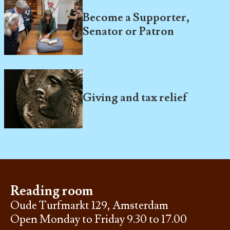
Become a Supporter,
Senator or Patron
Giving and tax relief
Reading room
Oude Turfmarkt 129, Amsterdam
Open Monday to Friday 9.30 to 17.00