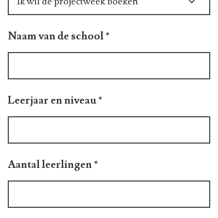
Selecteer een optie
Geselecteerde optie:
Ik wil de projectweek boeken
Naam van de school
*
Leerjaar en niveau
*
Aantal leerlingen
*