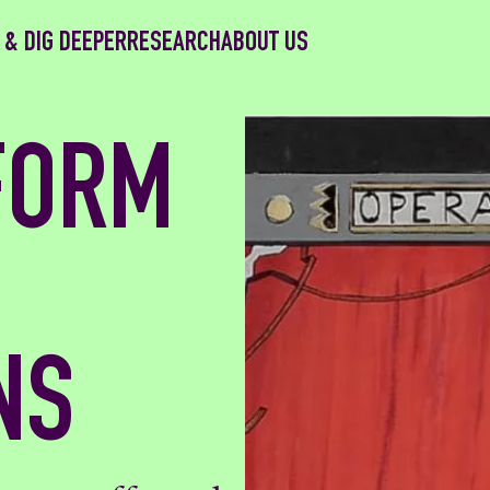
 & DIG DEEPER
RESEARCH
ABOUT US
FORM
NS