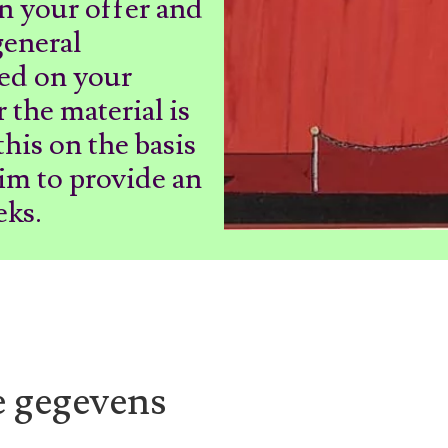
in your offer and
general
sed on your
 the material is
this on the basis
aim to provide an
eks.
e gegevens