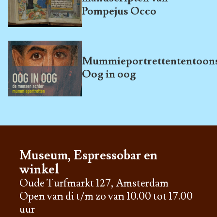
Pompejus Occo
Mummieportrettententoons
Oog in oog
Museum, Espressobar en
winkel
Oude Turfmarkt 127, Amsterdam
Open van di t/m zo van 10.00 tot 17.00
uur