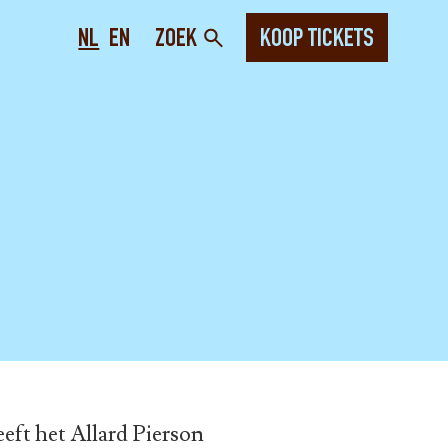
NL
EN
ZOEK
KOOP TICKETS
eft het Allard Pierson