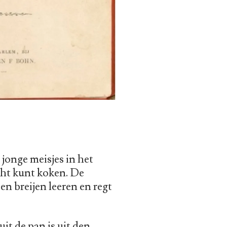
jonge meisjes in het
cht kunt koken. De
 en breijen leeren en regt
it de pan is uit den