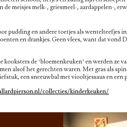
n de meisjes melk-, griesmeel-, aardappelen-, er
or pudding en andere toetjes als wentelteefjes in
roenten en drankjes. Geen vlees, want dat vond D
ge kooksters de ‘bloemenkeuken’ en werden ze va
men alsof het gerechten waren. Met gras als spina
 biefstuk, een sneeuwbal met viooltjessaus en een
allardpierson.nl/collecties/kinderkeuken/