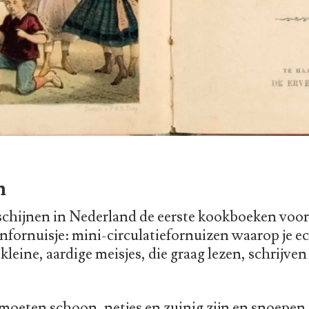
n
chijnen in Nederland de eerste kookboeken voor 
nfornuisje: mini-circulatiefornuizen waarop je e
kleine, aardige meisjes, die graag lezen, schrijven
moeten schoon, netjes en zuinig zijn en snoepen u