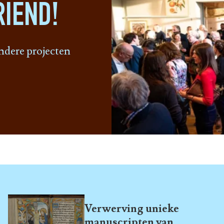
IEND!
ndere projecten
Verwerving unieke
manuscripten van