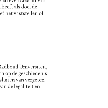
’s en eventueel intern
heeft als doel de
ef het vaststellen of
Radboud Universiteit,
zich op de geschiedenis
tsluiten van vergeten
an de legaliteit en