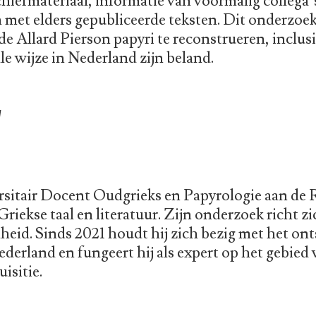
archiefmateriaal, informatie van voormalig collega
met elders gepubliceerde teksten. Dit onderzoek 
de Allard Pierson papyri te reconstrueren, inclusi
le wijze in Nederland zijn beland.
W
ersitair Docent Oudgrieks en Papyrologie aan de 
 Griekse taal en literatuur. Zijn onderzoek richt 
heid. Sinds 2021 houdt hij zich bezig met het on
derland en fungeert hij als expert op het gebied v
isitie.