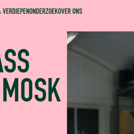
& VERDIEPEN
ONDERZOEK
OVER ONS
ASS
 MOSK