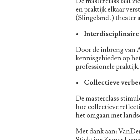
De masterclass laat zi
en praktijk elkaar ver
(Slingelandt) theater 
• Interdisciplinaire
Door de inbreng van Ar
kennisgebieden op het
professionele praktijk.
• Collectieve verbe
De masterclass stimule
hoe collectieve reflec
het omgaan met lands
Met dank aan: VanDen
Stichting Kamer Lem