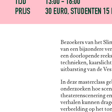
TIJD
13:00 - 16:00
PRIJS
30 EURO, STUDENTEN 15
Bezoekers van het Sli
van een bijzondere ve
een doorlopende reeks
technieken, kaarslich
uitbarsting van de Ves
In deze masterclass g
onderzoeken hoe sceno
theaterenscenering e
verhalen kunnen drage
verbeelding op het ton