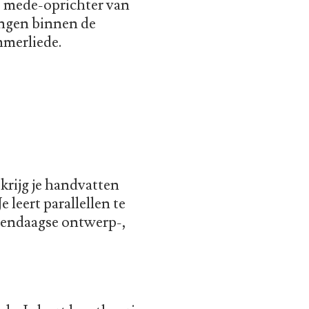
ij mede-oprichter van
ingen binnen de
mmerliede.
krijg je handvatten
 leert parallellen te
dendaagse ontwerp-,