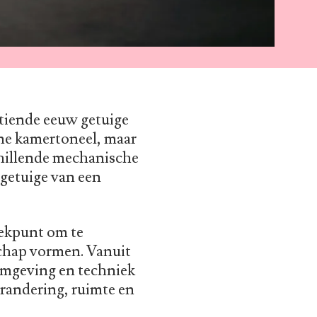
ntiende eeuw getuige
ine kamertoneel, maar
chillende mechanische
 getuige van een
rekpunt om te
schap vormen. Vanuit
rmgeving en techniek
randering, ruimte en