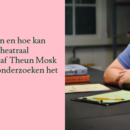
en en hoe kan
heatraal
raaf Theun Mosk
onderzoeken het