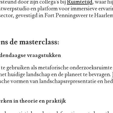
steund door zijn collega's bij
Ruimtetijd
, waar h
 ontwerpstudio en platform voor immersieve ervar
 sector, gevestigd in Fort Penningsveer te Haarle
ens de masterclass:
dendaagse vraagstukken
te gebruiken als metaforische onderzoeksruimte 
 het huidige landschap en de planeet te bevragen. Je
ische vormen van landschapsrepresentatie en he
en in theorie en praktijk