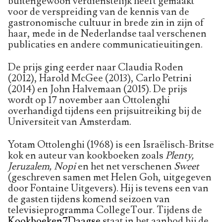
buitengewoon verdienstelijk heeft gemaakt
voor de verspreiding van de kennis van de
gastronomische cultuur in brede zin in zijn of
haar, mede in de Nederlandse taal verschenen
publicaties en andere communicatieuitingen.
De prijs ging eerder naar Claudia Roden
(2012), Harold McGee (2013), Carlo Petrini
(2014) en John Halvemaan (2015). De prijs
wordt op 17 november aan Ottolenghi
overhandigd tijdens een prijsuitreiking bij de
Universiteit van Amsterdam.
Yotam Ottolenghi (1968) is een Israëlisch-Britse
kok en auteur van kookboeken zoals
Plenty,
Jeruzalem, Nopi
en het net verschenen
Sweet
(geschreven samen met Helen Goh, uitgegeven
door Fontaine Uitgevers). Hij is tevens een van
de gasten tijdens komend seizoen van
televisieprogramma CollegeTour. Tijdens de
Kookboeken7Daagse
staat in het aanbod bij de