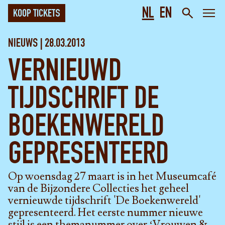
NL
EN
KOOP TICKETS
NIEUWS | 28.03.2013
VERNIEUWD
TIJDSCHRIFT DE
BOEKENWERELD
GEPRESENTEERD
Op woensdag 27 maart is in het Museumcafé
van de Bijzondere Collecties het geheel
vernieuwde tijdschrift 'De Boekenwereld'
gepresenteerd. Het eerste nummer nieuwe
stijl is een themanummer over ‘Vrouwen &