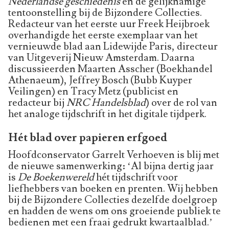
Nederlandse geschiedenis
en de gelijknamige
tentoonstelling bij de Bijzondere Collecties.
Redacteur van het eerste uur Freek Heijbroek
overhandigde het eerste exemplaar van het
vernieuwde blad aan Lidewijde Paris, directeur
van Uitgeverij Nieuw Amsterdam. Daarna
discussieerden Maarten Asscher (Boekhandel
Athenaeum), Jeffrey Bosch (Bubb Kuyper
Veilingen) en Tracy Metz (publicist en
redacteur bij
NRC Handelsblad
) over de rol van
het analoge tijdschrift in het digitale tijdperk.
Hét blad over papieren erfgoed
Hoofdconservator Garrelt Verhoeven is blij met
de nieuwe samenwerking: ‘Al bijna dertig jaar
is
De Boekenwereld
hét tijdschrift voor
liefhebbers van boeken en prenten. Wij hebben
bij de Bijzondere Collecties dezelfde doelgroep
en hadden de wens om ons groeiende publiek te
bedienen met een fraai gedrukt kwartaalblad.’