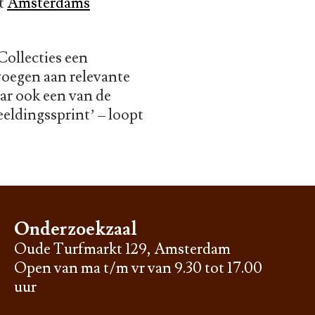
et
Amsterdams
ollecties een
oegen aan relevante
ar ook een van de
eeldingssprint’ – loopt
Onderzoekzaal
Oude Turfmarkt 129, Amsterdam
Open van ma t/m vr van 9.30 tot 17.00
uur