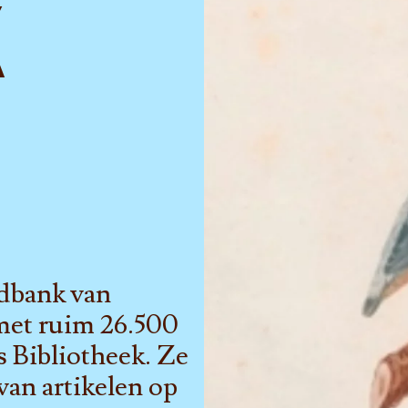
K
dbank van
 met ruim 26.500
s Bibliotheek. Ze
 van artikelen op