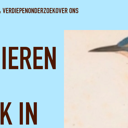
& VERDIEPEN
ONDERZOEK
OVER ONS
DIEREN
K IN