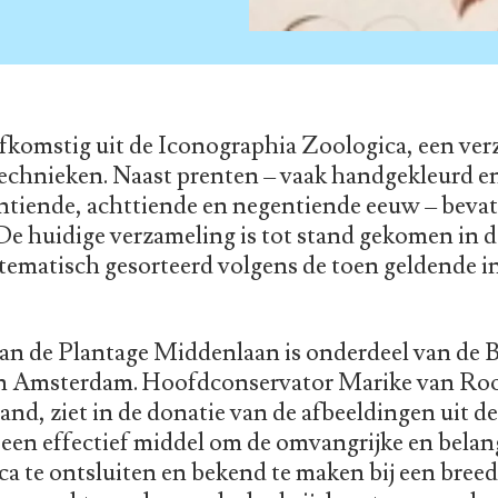
afkomstig uit de Iconographia Zoologica, een ve
e technieken. Naast prenten – vaak handgekleurd e
ventiende, achttiende en negentiende eeuw – beva
De huidige verzameling is tot stand gekomen in d
stematisch gesorteerd volgens de toen geldende i
aan de Plantage Middenlaan is onderdeel van de B
an Amsterdam. Hoofdconservator Marike van Roo
d, ziet in de donatie van de afbeeldingen uit de
een effectief middel om de omvangrijke en bel
a te ontsluiten en bekend te maken bij een breed