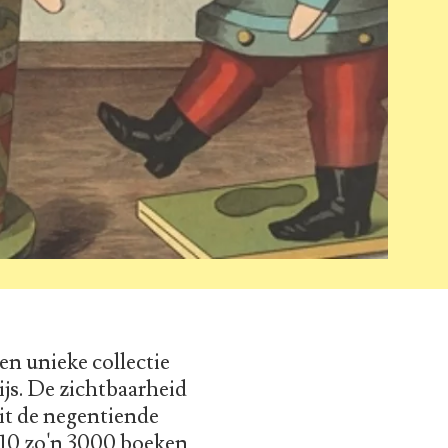
n unieke collectie
js. De zichtbaarheid
uit de negentiende
010 zo'n 3000 boeken