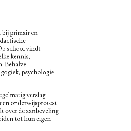
 bij primair en
idactische
Op school vindt
lke kennis,
n. Behalve
agogiek, psychologie
regelmatig verslag
 een onderwijsprotest
lt over de aanbeveling
eiden tot hun eigen