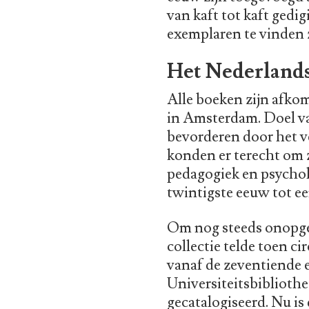
van kaft tot kaft gedi
exemplaren te vinden z
Het Nederland
Alle boeken zijn afko
in Amsterdam. Doel van
bevorderen door het v
konden er terecht om z
pedagogiek en psycho
twintigste eeuw tot e
Om nog steeds onopge
collectie telde toen c
vanaf de zeventiende 
Universiteitsbiblioth
gecatalogiseerd. Nu i