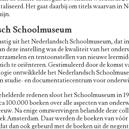
gitaliseerd. Het gaat daarbij om titels waarvan in
ijn.
sch Schoolmuseum
mstig uit het Nederlandsch Schoolmuseum, dat in
 deze instelling was de kwaliteit van het onderw
erzamelen en tentoonstellen van nieuwe leermid
ich te oriënteren. Gestimuleerd door de komst va
logie ontwikkelde het Nederlandsch Schoolmuse
en studie- en documentatiecentrum voor onderwi
helderde redenen sloot het Schoolmuseum in 196
irca 100.000 boeken over alle aspecten van onder
eeuw. Na enige omzwervingen belandde deze colle
eek Amsterdam. Daar werden de boeken van vóór 
s dat dan ook gebeurd met de boeken uit de negen