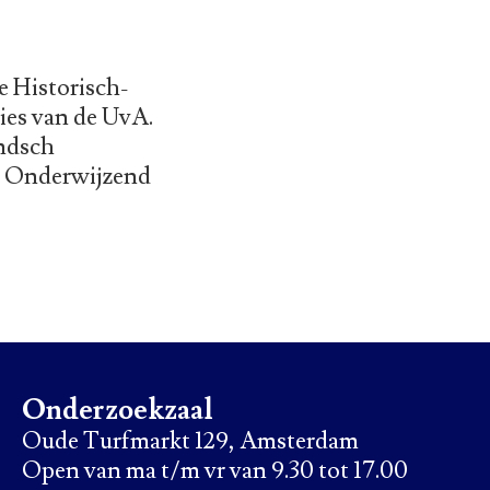
e Historisch-
ies van de UvA.
andsch
r Onderwijzend
Onderzoekzaal
Oude Turfmarkt 129, Amsterdam
Open van ma t/m vr van 9.30 tot 17.00