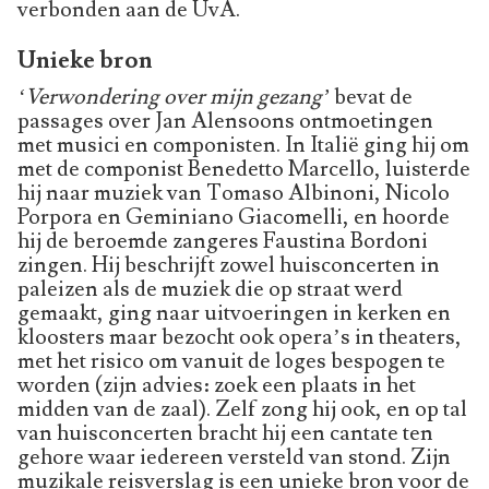
verbonden aan de UvA.
Unieke bron
‘Verwondering over mijn gezang’
bevat de
passages over Jan Alensoons ontmoetingen
met musici en componisten. In Italië ging hij om
met de componist Benedet­to Marcello, luisterde
hij naar muziek van Tomaso Albinoni, Nicolo
Porpora en Geminiano Giacomelli, en hoorde
hij de beroemde zangeres Faus­tina Bordoni
zingen. Hij beschrijft zowel huisconcerten in
paleizen als de muziek die op straat werd
gemaakt, ging naar uitvoeringen in kerken en
kloosters maar bezocht ook opera’s in theaters,
met het risico om vanuit de loges bespogen te
worden (zijn advies: zoek een plaats in het
midden van de zaal). Zelf zong hij ook, en op tal
van huis­concer­ten bracht hij een cantate ten
gehore waar iedereen versteld van stond. Zijn
muzikale reis­verslag is een unieke bron voor de