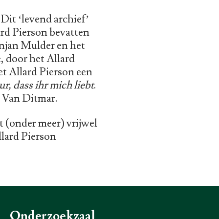
Dit ‘levend archief’
ard Pierson bevatten
njan Mulder en het
, door het Allard
et Allard Pierson een
ur, dass ihr mich liebt
.
& Van Ditmar.
t (onder meer) vrijwel
llard Pierson
Onderzoekzaal