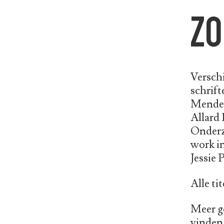
ZO
Verschi
schrift
Mendes
Allard 
Onderzo
work in
Jessie 
Alle ti
Meer ge
vinden