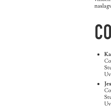
naslagw
C
Ka
Co
St
Uv
Je
Co
St
Uv