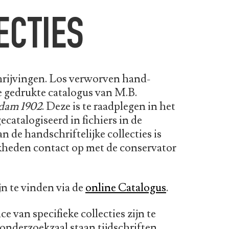
ECTIES
schrijvingen. Los verworven hand­
e gedrukte cata­logus van M.B.
­dam 1902
. Deze is te raadplegen in het
catalogiseerd in fichiers in de
de handschriftelijke collec­ties is
jkheden contact op met de conservator
jn te vinden via de
online Catalogus
.
van specifieke collecties zijn te
onderzoekzaal staan tijdschriften,