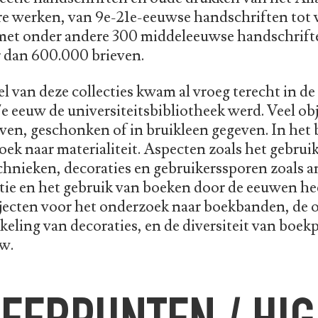
re werken, van 9e-21e-eeuwse handschriften tot 
met onder andere 300 middeleeuwse handschrifte
r dan 600.000 brieven.
l van deze collecties kwam al vroeg terecht in d
7e eeuw de universiteitsbibliotheek werd. Veel obje
en, geschonken of in bruikleen gegeven. In het b
ek naar materialiteit. Aspecten zoals het gebrui
hnieken, decoraties en gebruikerssporen zoals an
ie en het gebruik van boeken door de eeuwen hee
jecten voor het onderzoek naar boekbanden, de o
eling van decoraties, en de diversiteit van boek
w.