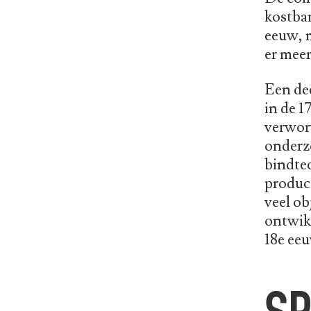
kostba
eeuw, 
er mee
Een dee
in de 1
verworv
onderzo
bindtec
product
veel ob
ontwikk
18e eeu