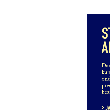
S
A
Dan
kun
ond
pre
bez
J