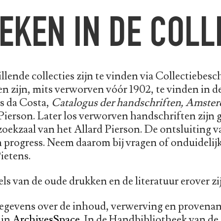
EKEN IN DE COLL
llende collecties zijn te vinden via Collectiebe
en zijn, mits verworven vóór 1902, te vinden in d
 da Costa,
Catalogus der handschriften, Amster
Pierson. Later los verworven handschriften zijn ge
ekzaal van het Allard Pierson. De ontsluiting van 
 progress. Neem daarom bij vragen of onduideli
Pietens.
tels van de oude drukken en de literatuur erover zi
gevens over de inhoud, verwerving en provenance 
 in
ArchivesSpace
. In de Handbibliotheek van de 