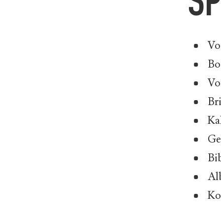
SP
Vo
Bo
Vo
Br
Kal
Ge
Bi
Al
Ko