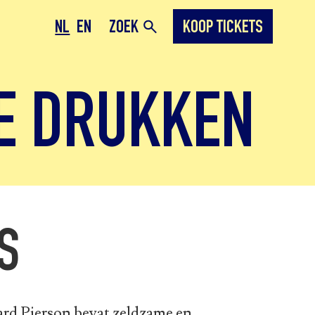
NL
EN
ZOEK
KOOP TICKETS
E DRUKKEN
S
ard Pierson bevat zeldzame en