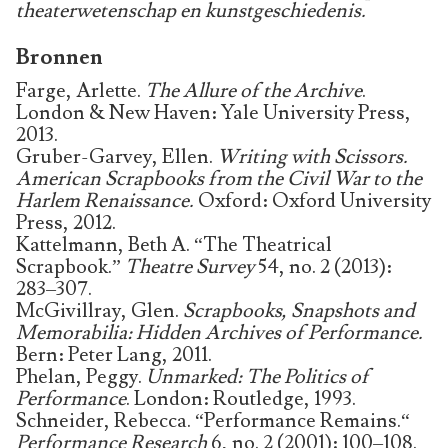
theaterwetenschap en kunstgeschiedenis.
Bronnen
Farge, Arlette.
The Allure of the Archive
.
London & New Haven: Yale University Press,
2013.
Gruber-Garvey, Ellen.
Writing with Scissors.
American Scrapbooks from the Civil War to the
Harlem Renaissance.
Oxford: Oxford University
Press, 2012.
Kattelmann, Beth A. “The Theatrical
Scrapbook.”
Theatre Survey
54, no. 2 (2013):
283–307.
McGivillray, Glen.
Scrapbooks, Snapshots and
Memorabilia: Hidden Archives of Performance.
Bern: Peter Lang, 2011.
Phelan, Peggy.
Unmarked: The Politics of
Performance
. London: Routledge, 1993.
Schneider, Rebecca. “Performance Remains.“
Performance Research
6, no. 2 (2001): 100–108.