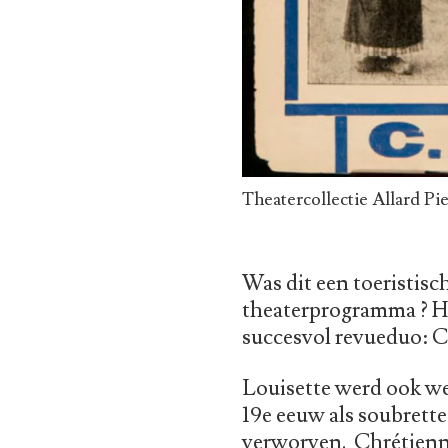
Theatercollectie Allard Pi
Was dit een toeristisc
theaterprogramma ? He
succesvol revueduo: C
Louisette werd ook we
19e eeuw als soubrette
verworven. Chrétienne