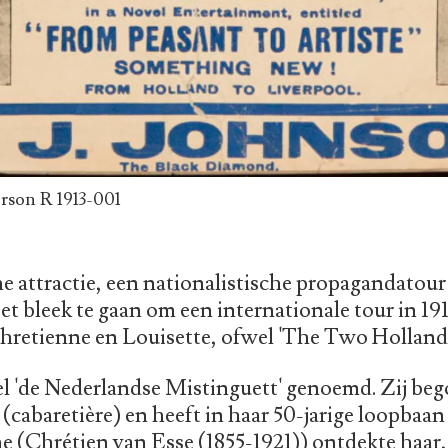
erson R 1913-001
he attractie, een nationalistische propagandatour
t bleek te gaan om een internationale tour in 19
hretienne en Louisette, ofwel 'The Two Hollande
l 'de Nederlandse Mistinguett' genoemd. Zij beg
 (cabaretière) en heeft in haar 50-jarige loopbaa
 (Chrétien van Esse (1855-1921)) ontdekte haar,