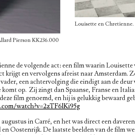
Louisette en Chretienne. 
 Allard Pierson KK236.000
ienne de volgende act: een film waarin Louisette
t krijgt en vervolgens afreist naar Amsterdam. 
vader, een achtervolging die eindigt aan de deur 
e komt op. Zij zingt dan Spaanse, Franse en Italia
eze film genoemd, en hij is gelukkig bewaard geb
e.com/watch?v=2zTF6lKi95g
augustus in Carré, en het was direct een davere
 en Oostenrijk. De laatste beelden van de film w