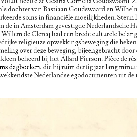
 Voluit heette ze Gesina Cornelia Goudswaard. 
 als dochter van Bastiaan Goudswaard en Wilhe
rkeerde soms in financiële moeilijkheden. Steun 
van de in Amsterdam gevestigde Nederlandsche 
. Willem de Clercq had een brede culturele belan
oedrijke religieuze opwekkingsbeweging die beken
zameling over deze beweging, bijeengebracht door
ikleen beheerd bij het Allard Pierson. Pièce de rés
ems dagboeken
, die hij ruim dertig jaar lang minut
gwekkendste Nederlandse egodocumenten uit de 