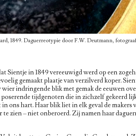
rd, 1849. Daguerreotypie door F.W. Deutmann, fotograaf
at Sientje in 1849 vereeuwigd werd op een zogeh
evoelig gemaakt plaatje van verzilverd koper. Sien
 wier indringende blik met gemak de eeuwen ove
 poserende tijdgenoten die in zichzelf gekeerd lij
t in ons hart. Haar blik liet in elk geval de makers
 te zien – niet onberoerd. Zij namen haar daguer