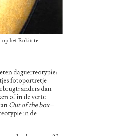
 op het Rokin te
eten daguerreotypie:
tjes fotoportretje
rbrugt: anders dan
ken of in de verte
 van
Out of the box
–
reotypie in de