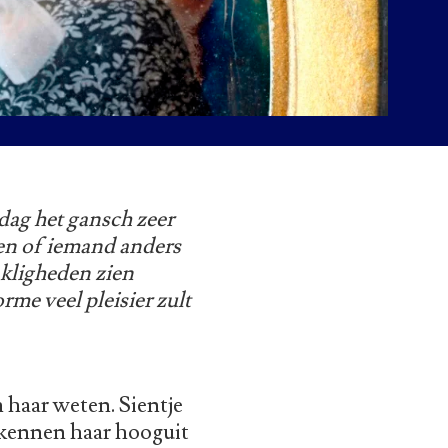
dag het gansch zeer
en of iemand anders
akligheden zien
me veel pleisier zult
n haar weten. Sientje
 kennen haar hooguit