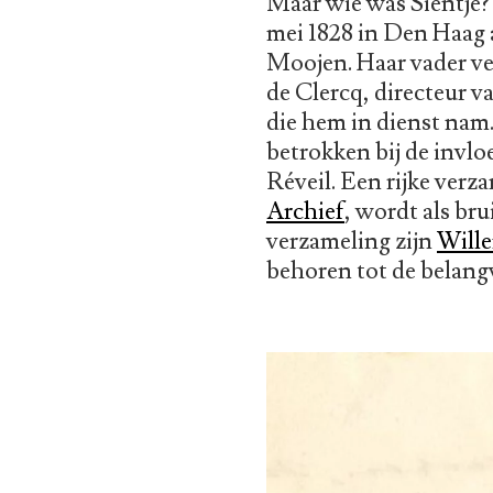
Maar wie was Sientje?
mei 1828 in Den Haag
Moojen. Haar vader ve
de Clercq, directeur 
die hem in dienst nam
betrokken bij de invl
Réveil. Een rijke ver
Archief
, wordt als bru
verzameling zijn
Will
behoren tot de belan