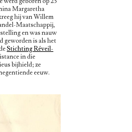
Ze werd geboren op 23
lmina Margaretha
kreeg hij van Willem
Handel-Maatschappij,
gstelling en was nauw
d geworden is als het
 de
Stichting Réveil-
istance in die
ieus bijhield; ze
negentiende eeuw.