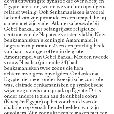
de vijfentwintigste dynastie die over Koesj én
Egypte heersten, weten we van hun opvolgers
relatief weinig. Ook Senkamanisken is vooral
bekend van zijn piramide en een tempel die hij
samen met zijn vader Atlanersa bouwde bij
Gebel Barkal, het belangrijkste religieuze
centrum van de Napatese vorsten vlakbij Noeri.
Senkamanisken’s koningin Amanimalel is
begraven in piramide 22 en een prachtig beeld
van haar is aangetroffen in de grote
Amontempel van Gebel Barkal. Met een tweede
vrouw Nasalsa (piramide 24) had
Senkamanisken twee zoons die hem
achtereenvolgens opvolgden. Ondanks dat
Egypte niet meer onder Koesjitische controle
was, claimde Senkamanisken op symbolische
wijze nog steeds aanspraak op Egypte. Dit is
onder andere te zien aan de dubbele cobra
(Koesj én Egypte) op het voorhoofd van de
shabti en op verschillende beelden van zijn
opvolgers. Zijn zoons kregen te maken met een