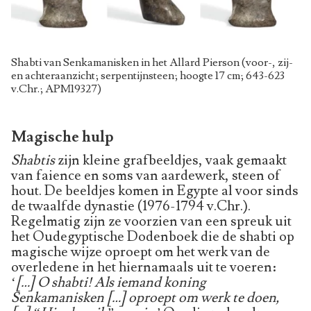
Shabti van Senkamanisken in het Allard Pierson (voor-, zij-
en achteraanzicht; serpentijnsteen; hoogte 17 cm; 643-623
v.Chr.; APM19327)
Magische hulp
Shabtis
zijn kleine grafbeeldjes, vaak gemaakt
van faience en soms van aardewerk, steen of
hout. De beeldjes komen in Egypte al voor sinds
de twaalfde dynastie (1976-1794 v.Chr.).
Regelmatig zijn ze voorzien van een spreuk uit
het Oudegyptische Dodenboek die de shabti op
magische wijze oproept om het werk van de
overledene in het hiernamaals uit te voeren:
‘
[…] O shabti! Als iemand koning
Senkamanisken […] oproept om werk te doen,