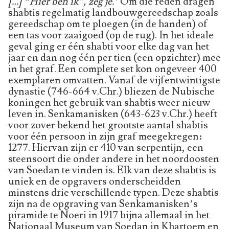
[…] “Hier ben ik”, zeg je.’
Om die reden dragen
shabtis regelmatig landbouwgereedschap zoals
gereedschap om te ploegen (in de handen) of
een tas voor zaaigoed (op de rug). In het ideale
geval ging er één shabti voor elke dag van het
jaar en dan nog één per tien (een opzichter) mee
in het graf. Een complete set kon ongeveer 400
exemplaren omvatten. Vanaf de vijfentwintigste
dynastie (746-664 v.Chr.) bliezen de Nubische
koningen het gebruik van shabtis weer nieuw
leven in. Senkamanisken (643-623 v.Chr.) heeft
voor zover bekend het grootste aantal shabtis
voor één persoon in zijn graf meegekregen:
1277. Hiervan zijn er 410 van serpentijn, een
steensoort die onder andere in het noordoosten
van Soedan te vinden is. Elk van deze shabtis is
uniek en de opgravers onderscheidden
minstens drie verschillende typen. Deze shabtis
zijn na de opgraving van Senkamanisken’s
piramide te Noeri in 1917 bijna allemaal in het
Nationaal Museum van Soedan in Khartoem en