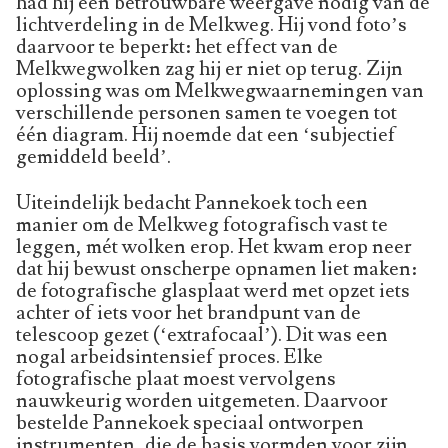
had hij een betrouwbare weergave nodig van de
lichtverdeling in de Melkweg. Hij vond foto’s
daarvoor te beperkt: het effect van de
Melkwegwolken zag hij er niet op terug. Zijn
oplossing was om Melkwegwaarnemingen van
verschillende personen samen te voegen tot
één diagram. Hij noemde dat een ‘subjectief
gemiddeld beeld’.
Uiteindelijk bedacht Pannekoek toch een
manier om de Melkweg fotografisch vast te
leggen, mét wolken erop. Het kwam erop neer
dat hij bewust onscherpe opnamen liet maken:
de fotografische glasplaat werd met opzet iets
achter of iets voor het brandpunt van de
telescoop gezet (‘extrafocaal’). Dit was een
nogal arbeidsintensief proces. Elke
fotografische plaat moest vervolgens
nauwkeurig worden uitgemeten. Daarvoor
bestelde Pannekoek speciaal ontworpen
instrumenten, die de basis vormden voor zijn