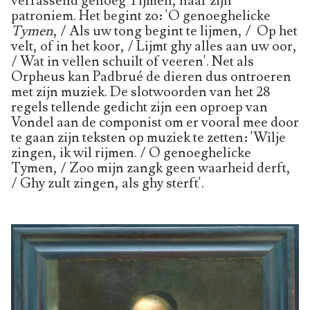
verrassend genoeg Tijmen, naar zijn
patroniem. Het begint zo: 'O genoeghelicke
Tymen
, / Als uw tong begint te lijmen, / Op het
velt, of in het koor, / Lijmt ghy alles aan uw oor,
/ Wat in vellen schuilt of veeren'. Net als
Orpheus kan Padbrué de dieren dus ontroeren
met zijn muziek. De slotwoorden van het 28
regels tellende gedicht zijn een oproep van
Vondel aan de componist om er vooral mee door
te gaan zijn teksten op muziek te zetten: 'Wilje
zingen, ik wil rijmen. / O genoeghelicke
Tymen, / Zoo mijn zangk geen waarheid derft,
/ Ghy zult zingen, als ghy sterft'.