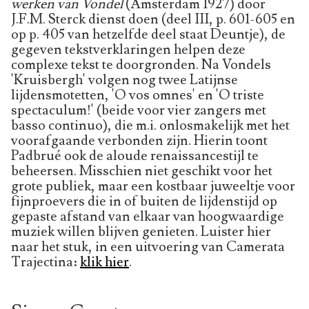
werken van Vondel
(Amsterdam 1927) door
J.F.M. Sterck dienst doen (deel III, p. 601-605 en
op p. 405 van hetzelfde deel staat Deuntje), de
gegeven tekstverklaringen helpen deze
complexe tekst te doorgronden. Na Vondels
'Kruisbergh' volgen nog twee Latijnse
lijdensmotetten, 'O vos omnes' en 'O triste
spectaculum!' (beide voor vier zangers met
basso continuo), die m.i. onlosmakelijk met het
voorafgaande verbonden zijn. Hierin toont
Padbrué ook de aloude renaissancestijl te
beheersen. Misschien niet geschikt voor het
grote publiek, maar een kostbaar juweeltje voor
fijnproevers die in of buiten de lijdenstijd op
gepaste afstand van elkaar van hoogwaardige
muziek willen blijven genieten. Luister hier
naar het stuk, in een uitvoering van Camerata
Trajectina:
klik hier
.