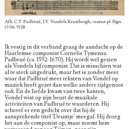
Afb. C.T. Padbrué, I.V. Vondels Kruisbergh, cantus p1. Sign.
O 06-5528
Ik vestig in dit verband graag de aandacht op de
Haarlemse componist Cornelis Tymensz.
Padbrué (ca. 1592-1670). Hij wordt wel gezien
als Vondels lijfcomponist. Dat is misschien wat
al te sterk uitgedrukt, maar het is zonder meer
waar dat Padbrué meer teksten van Vondel op
muziek heeft gezet dan welke andere tijdgenoot
ook. En de liefde kwam van twee kanten,
Vondel wist op zijn beurt de muzikale
activiteiten van Padbrué te waarderen. Hij
schreef er een gedicht over dat hij de
aansprekende titel 'Deuntje' meegaf. Hij droeg
het aan de componist op, maar noemt hem