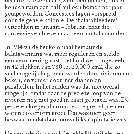
hectare betekent dat 3,2 miljoen bomen, dus er
konden ruim een half miljoen bomen per jaar
getapt worden. Concessies lagen verspreid
door de gehele kolonie. De ‘balatableeders’
vertrokken in januari – februari naar die
concessies en bleven daar een aantal maanden.
In 1914 wilde het koloniaal bestuur de
balatawinning wat meer reguleren en stelde
een verordening vast. Het land werd ingedeeld
in 42 blokken van 780 tot 20.000 km2, die zo
veel mogelijk begrensd werden door rivieren en
beken, en verder door meridianen en
parallellen. In het zuiden was dat niet overal
mogelijk, omdat daar de precieze loop van de
rivieren nog niet goed in kaart gebracht was. De
percelen kregen daarom rechte grenslijnen en
waren ook enorm groot. Dat was toen geen
bezwaar omdat daar nauwelijks exploitatie was.
De verordening van 1914 telde 88 artikelen en