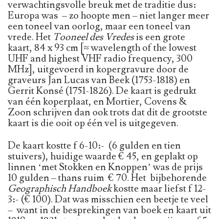
verwachtingsvolle breuk met de traditie dus:
Europa was – zo hoopte men – niet langer meer
een toneel van oorlog, maar een toneel van
vrede. Het
Tooneel des Vredes
is een grote
kaart, 84 x 93 cm [≈ wavelength of the lowest
UHF and highest VHF radio frequency, 300
MHz], uitgevoerd in kopergravure door de
graveurs Jan Lucas van Beek (1753-1818) en
Gerrit Konsé (1751-1826). De kaart is gedrukt
van één koperplaat, en Mortier, Covens &
Zoon schrijven dan ook trots dat dit de grootste
kaart is die ooit op één vel is uitgegeven.
De kaart kostte f 6-10:- (6 gulden en tien
stuivers), huidige waarde € 45, en geplakt op
linnen ‘met Stokken en Knoppen’ was de prijs
10 gulden – thans ruim € 70. Het bijbehorende
Geographisch Handboek
kostte maar liefst f 12-
3:- (€ 100). Dat was misschien een beetje te veel
– want in de besprekingen van boek en kaart uit