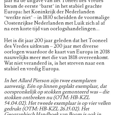
jaar na de uitgave van het Toneel des Vredes
kwam de eerste ‘barst’ in het stabiel geachte
Europa: het Koninkrijk der Nederlanden
‘werkte niet’ – in 1830 scheidden de voormalige
Oostenrijkse Nederlanden met Luik zich al af
na een korte tijd van oorlogshandelingen…
Het is dit jaar 200 jaar geleden dat het Tooneel
des Vredes uitkwam – 200 jaar met diverse
oorlogen waardoor de kaart van Europa in 2018
nauwelijks meer met die van 1818 overeenkomt.
Wat niet veranderd is, is het streven naar een
stabiel en vredig Europa.
In het Allard Pierson zijn twee exemplaren
aanwezig. Eén op linnen geplakt exemplaar, dat
oorspronkelijk op stokken gemonteerd was – die
stokken ontbreken nu (OTM: HB-KZL
54.04.02). Het tweede exemplaar is op vier vellen
gedrukt (OTM: HB-KZL 26.15.02). Het
Geographisch Handboek van Boom is ook in