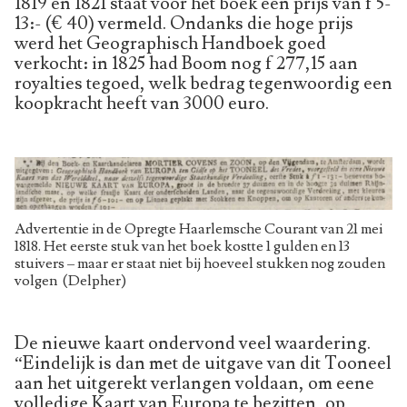
1819 en 1821 staat voor het boek een prijs van f 5-
13:- (€ 40) vermeld. Ondanks die hoge prijs
werd het Geographisch Handboek goed
verkocht: in 1825 had Boom nog f 277,15 aan
royalties tegoed, welk bedrag tegenwoordig een
koopkracht heeft van 3000 euro.
Advertentie in de Opregte Haarlemsche Courant van 21 mei
1818. Het eerste stuk van het boek kostte 1 gulden en 13
stuivers – maar er staat niet bij hoeveel stukken nog zouden
volgen (Delpher)
De nieuwe kaart ondervond veel waardering.
“Eindelijk is dan met de uitgave van dit Tooneel
aan het uitgerekt verlangen voldaan, om eene
volledige Kaart van Europa te bezitten, op