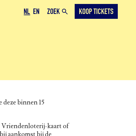
NL
EN
ZOEK
KOOP TICKETS
e deze binnen 15
Vriendenloterij-kaart of
bij aankomst bij de