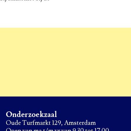
Onderzoekzaal
Oude Turfmarkt 129, Amsterdam
Open van ma t/m vr van 9.30 tot 17.00