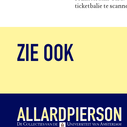
ticketbalie te scann
ZIE OOK