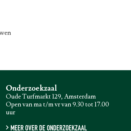
uwen
Onderzoekzaal
Oude Turfmarkt 129, Amsterdam
Open van ma t/m vr van 9.30 tot 17.00
uur
MEER OVER DE ONDERZOEKZAAL