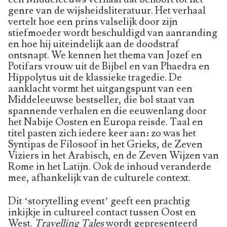
genre van de wijsheidsliteratuur. Het verhaal
vertelt hoe een prins valselijk door zijn
stiefmoeder wordt beschuldigd van aanranding
en hoe hij uiteindelijk aan de doodstraf
ontsnapt. We kennen het thema van Jozef en
Potifars vrouw uit de Bijbel en van Phaedra en
Hippolytus uit de klassieke tragedie. De
aanklacht vormt het uitgangspunt van een
Middeleeuwse bestseller, die bol staat van
spannende verhalen en die eeuwenlang door
het Nabije Oosten en Europa reisde. Taal en
titel pasten zich iedere keer aan: zo was het
Syntipas de Filosoof in het Grieks, de Zeven
Viziers in het Arabisch, en de Zeven Wijzen van
Rome in het Latijn. Ook de inhoud veranderde
mee, afhankelijk van de culturele context.
Dit ‘storytelling event’ geeft een prachtig
inkijkje in cultureel contact tussen Oost en
West.
Travelling Tales
wordt gepresenteerd