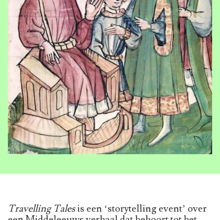
Travelling Tales
is een ‘storytelling event’ over
een Middeleeuws verhaal dat behoort tot het