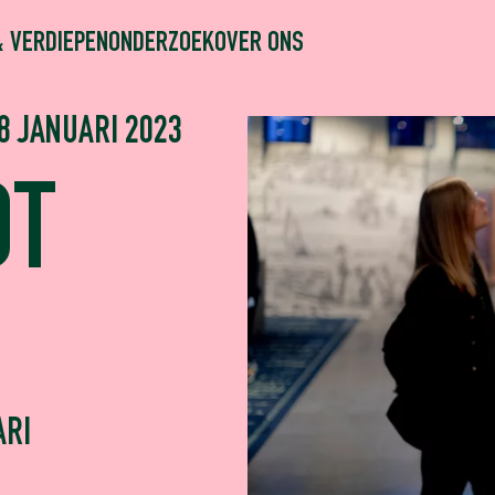
& VERDIEPEN
ONDERZOEK
OVER ONS
8 JANUARI 2023
OT
ARI