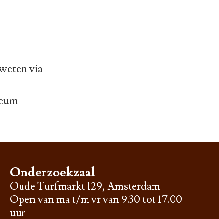
 weten via
seum
Onderzoekzaal
Oude Turfmarkt 129, Amsterdam
Open van ma t/m vr van 9.30 tot 17.00
uur