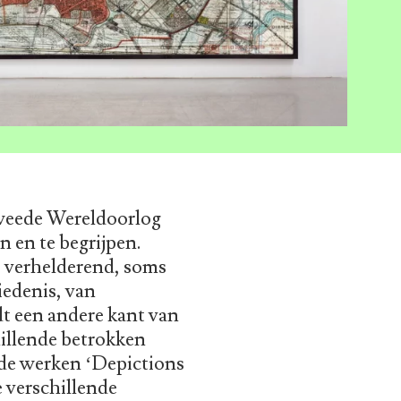
Tweede Wereldoorlog
n en te begrijpen.
s verhelderend, soms
iedenis, van
dt een andere kant van
hillende betrokken
n de werken ‘Depictions
 verschillende