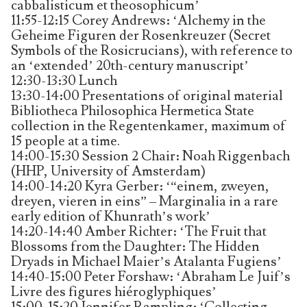
cabbalisticum et theosophicum’
11:55-12:15 Corey Andrews: ‘Alchemy in the
Geheime Figuren der Rosenkreuzer (Secret
Symbols of the Rosicrucians), with reference to
an ‘extended’ 20th-century manuscript’
12:30-13:30 Lunch
13:30-14:00 Presentations of original material
Bibliotheca Philosophica Hermetica State
collection in the Regentenkamer, maximum of
15 people at a time.
14:00-15:30 Session 2 Chair: Noah Riggenbach
(HHP, University of Amsterdam)
14:00-14:20 Kyra Gerber: ‘“einem, zweyen,
dreyen, vieren in eins” – Marginalia in a rare
early edition of Khunrath’s work’
14:20-14:40 Amber Richter: ‘The Fruit that
Blossoms from the Daughter: The Hidden
Dryads in Michael Maier’s Atalanta Fugiens’
14:40-15:00 Peter Forshaw: ‘Abraham Le Juif’s
Livre des figures hiéroglyphiques’
15:00-15:20 Jennifer Rampling: ‘Collecting