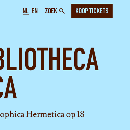
NL
EN
ZOEK
KOOP TICKETS
BLIOTHECA
CA
sophica Hermetica op 18