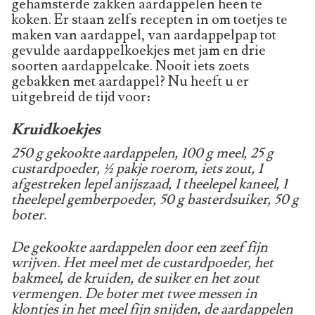
gehamsterde zakken aardappelen heen te
koken. Er staan zelfs recepten in om toetjes te
maken van aardappel, van aardappelpap tot
gevulde aardappelkoekjes met jam en drie
soorten aardappelcake. Nooit iets zoets
gebakken met aardappel? Nu heeft u er
uitgebreid de tijd voor:
Kruidkoekjes
250 g gekookte aardappelen, 100 g meel, 25 g
custardpoeder, ½ pakje roerom, iets zout, 1
afgestreken lepel anijszaad, 1 theelepel kaneel, 1
theelepel gemberpoeder, 50 g basterdsuiker, 50 g
boter.
De gekookte aardappelen door een zeef fijn
wrijven. Het meel met de custardpoeder, het
bakmeel, de kruiden, de suiker en het zout
vermengen. De boter met twee messen in
klontjes in het meel fijn snijden, de aardappelen