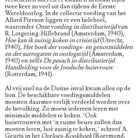
twee keer zo veel uit dan tijdens de Eerste
Wereldoorlog. In de collectie voeding van het
Allard Pierson liggen er een heleboel,
waaronder
Onze voeding in distributietijd
van
R. Lotgering-Hillebrand (Amsterdam, 1940),
Hoe kan ik zuinig koken in crisistijd
(Utrecht,
1940),
Het boek der voedings- en genotmiddelen
en der surrogaten in oorlogstijd
(Amsterdam,
1940) en zelfs
De pesach in distributietijd.
Handleiding voor de Joodsche huisvrouw
(Rotterdam, 1941).
Al vrij snel na de Duitse inval kwam alles op de
bon. De beschikbare voedingsmiddelen
moesten daarmee eerlijk verdeeld worden over
de bevolking. Zo moest iedereen leren met
minimale middelen te koken. ‘Ook
huisvrouwen met ’n ruime beurs zul­len dus
moeten leren, hoè zuinig te koken,’ schreef A.
Geurts in het
Oorlogs-Kookboek
(Roermond,