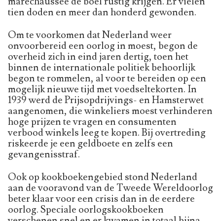
marechaussee de boel rustig krijgen. Er vielen
tien doden en meer dan honderd gewonden.
Om te voorkomen dat Nederland weer
onvoorbereid een oorlog in moest, begon de
overheid zich in eind jaren dertig, toen het
binnen de internationale politiek behoorlijk
begon te rommelen, al voor te bereiden op een
mogelijk nieuwe tijd met voedseltekorten. In
1939 werd de Prijsopdrijvings- en Hamsterwet
aangenomen, die winkeliers moest verhinderen
hoge prijzen te vragen en consumenten
verbood winkels leeg te kopen. Bij overtreding
riskeerde je een geldboete en zelfs een
gevangenisstraf.
Ook op kookboekengebied stond Nederland
aan de vooravond van de Tweede Wereldoorlog
beter klaar voor een crisis dan in de eerdere
oorlog. Speciale oorlogskookboeken
verschenen snel en er kwamen in totaal bijna